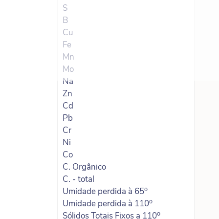
S
B
Cu
Fe
Mn
Mo
Na
Zn
Cd
Pb
Cr
Ni
Co
C. Orgânico
C. - total
o
Umidade perdida à 65
o
Umidade perdida à 110
o
Sólidos Totais Fixos a 110