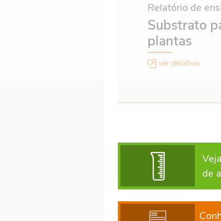
Relatório de ens
Substrato p
plantas
ver detalhes
Vej
de 
Conh