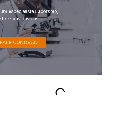
um especialista Laborsolo,
e tire suas dúvidas.
FALE CONOSCO