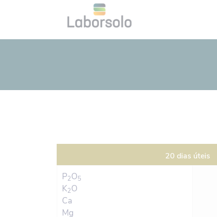
20 dias úteis
P
O
2
5
K
O
2
Ca
Mg