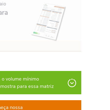
aio
ara
a o volume mínimo
amostra para essa matriz
eça nossa