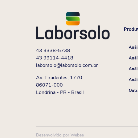
Produ
Anál
43 3338-5738
43 99114-4418
Anál
laborsolo@laborsolo.com.br
Anál
Av. Tiradentes, 1770
Análi
86071-000
Outr
Londrina - PR - Brasil
Desenvolvido por Webee