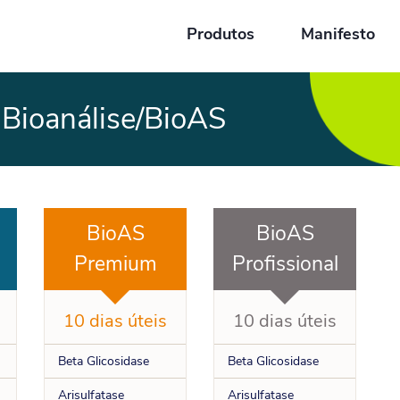
Produtos
Manifesto
 Bioanálise/BioAS
BioAS
BioAS
Premium
Profissional
10 dias úteis
10 dias úteis
Beta Glicosidase
Beta Glicosidase
Arisulfatase
Arisulfatase