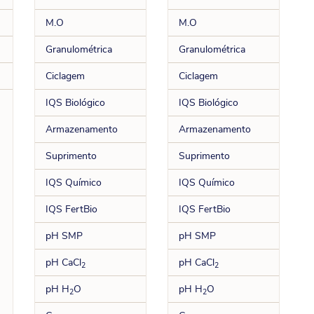
M.O
M.O
Granulométrica
Granulométrica
Ciclagem
Ciclagem
IQS Biológico
IQS Biológico
Armazenamento
Armazenamento
Suprimento
Suprimento
IQS Químico
IQS Químico
IQS FertBio
IQS FertBio
pH SMP
pH SMP
pH CaCl
pH CaCl
2
2
pH H
O
pH H
O
2
2