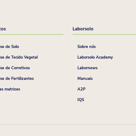
tos
Laborsolo
ise de Solo
Sobre nós
ise de Tecido Vegetal
Laborsolo Academy
ise de Corretivos
Labornews
se de Fertilizantes
Manuais
as matrizes
A2P
IQS