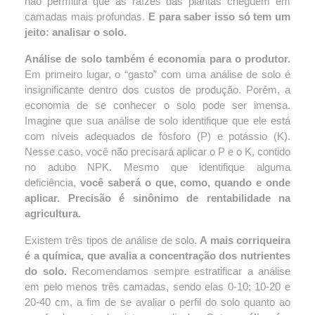
não permitirá que as raízes das plantas cheguem em 
camadas mais profundas. 
E para saber isso só tem um 
jeito: analisar o solo.
Análise de solo também é economia para o produtor.
Em primeiro lugar, o “gasto” com uma análise de solo é 
insignificante dentro dos custos de produção. Porém, a 
economia de se conhecer o solo pode ser imensa. 
Imagine que sua análise de solo identifique que ele está 
com níveis adequados de fósforo (P) e potássio (K). 
Nesse caso, você não precisará aplicar o P e o K, contido 
no adubo NPK. Mesmo que identifique alguma 
deficiência, 
você saberá o que, como, quando e onde 
aplicar. Precisão é sinônimo de rentabilidade na 
agricultura.
Existem três tipos de análise de solo. 
A mais corriqueira 
é a química, que avalia a concentração dos nutrientes 
do solo.
 Recomendamos sempre estratificar a análise 
em pelo menos três camadas, sendo elas 0-10; 10-20 e 
20-40 cm, a fim de se avaliar o perfil do solo quanto ao 