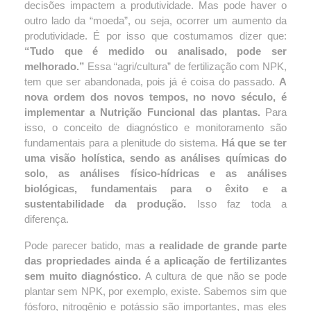
decisões impactem a produtividade. Mas pode haver o 
outro lado da “moeda”, ou seja, ocorrer um aumento da 
produtividade. É por isso que costumamos dizer que: 
“Tudo que é medido ou analisado, pode ser 
melhorado.”
 Essa “agri/cultura” de fertilização com NPK, 
tem que ser abandonada, pois já é coisa do passado. 
A 
nova ordem dos novos tempos, no novo século, é 
implementar a Nutrição Funcional das plantas.
 Para 
isso, o conceito de diagnóstico e monitoramento são 
fundamentais para a plenitude do sistema. 
Há que se ter 
uma visão holística, sendo as análises químicas do 
solo, as análises físico-hídricas e as análises 
biológicas, fundamentais para o êxito e a 
sustentabilidade da produção.
 Isso faz toda a 
diferença.
Pode parecer batido, mas 
a realidade de grande parte 
das propriedades ainda é a aplicação de fertilizantes 
sem muito diagnóstico.
 A cultura de que não se pode 
plantar sem NPK, por exemplo, existe. Sabemos sim que 
fósforo, nitrogênio e potássio são importantes, mas eles 